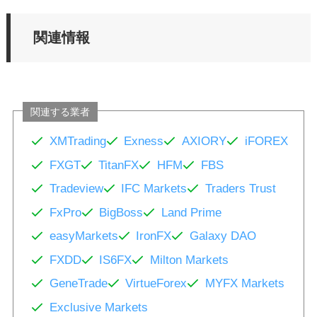
関連情報
関連する業者
XMTrading
Exness
AXIORY
iFOREX
FXGT
TitanFX
HFM
FBS
Tradeview
IFC Markets
Traders Trust
FxPro
BigBoss
Land Prime
easyMarkets
IronFX
Galaxy DAO
FXDD
IS6FX
Milton Markets
GeneTrade
VirtueForex
MYFX Markets
Exclusive Markets