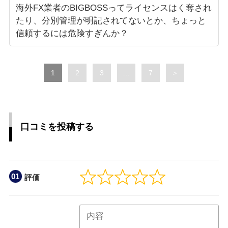
海外FX業者のBIGBOSSってライセンスはく奪され
たり、分別管理が明記されてないとか、ちょっと
信頼するには危険すぎんか？
Page
Page
Page
Page
1
2
3
…
7
＞
口コミを投稿する
評価