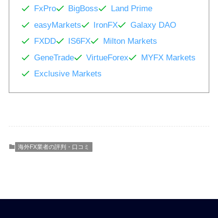
FxPro
BigBoss
Land Prime
easyMarkets
IronFX
Galaxy DAO
FXDD
IS6FX
Milton Markets
GeneTrade
VirtueForex
MYFX Markets
Exclusive Markets
海外FX業者の評判・口コミ