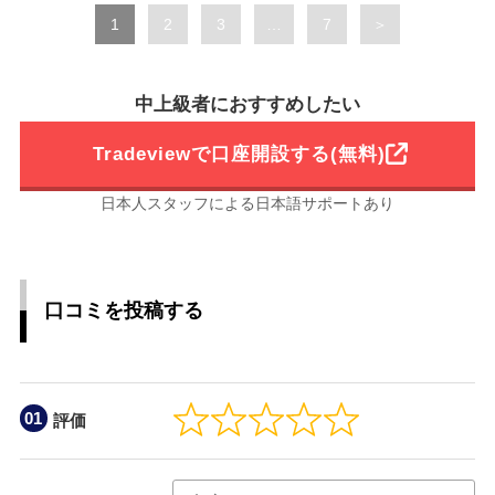
Page
Page
Page
Page
1
2
3
…
7
＞
中上級者におすすめしたい
Tradeviewで口座開設する(無料)
日本人スタッフによる日本語サポートあり
口コミを投稿する
評価