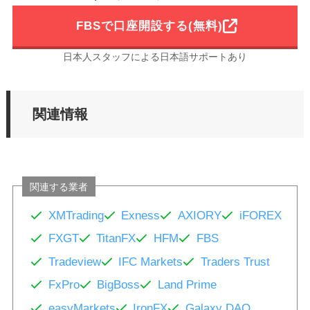
FBSで口座開設する(無料)
日本人スタッフによる日本語サポートあり
関連情報
関連する業者
XMTrading
Exness
AXIORY
iFOREX
FXGT
TitanFX
HFM
FBS
Tradeview
IFC Markets
Traders Trust
FxPro
BigBoss
Land Prime
easyMarkets
IronFX
Galaxy DAO