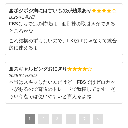
ポジポジ病には甘いものが効果あり
2025年2月2日
FBSならではの特徴は、個別株の取引きができる
ところかな
これ結構めずらしいので、FXだけじゃなくて総合
的に使えるよ
スキャルピングおにぎり
2025年1月25日
本当はスキャしたいんだけど、FBSではゼロカッ
トがあるので普通のトレードで我慢してます。そ
ういう点では使いやすいと言えるよね
Page
Page
Page
Page
1
2
3
…
7
＞