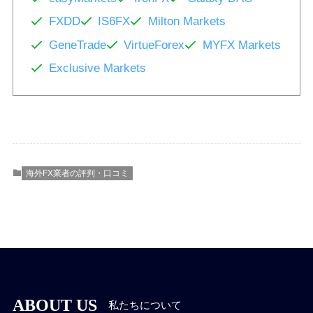
FXDD
IS6FX
Milton Markets
GeneTrade
VirtueForex
MYFX Markets
Exclusive Markets
海外FX業者の評判・口コミ
ABOUT US
私たちについて