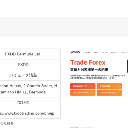
FXDD Bermuda Ltd.
FXDD
バミューダ諸島
ndon House, 2 Church Street, H
amilton HM 11, Bermuda
2015年
s://www.fxddtrading.com/bm/jp
の会社概要