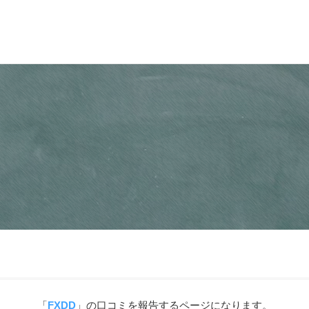
「
FXDD
」の口コミを報告するページになります。