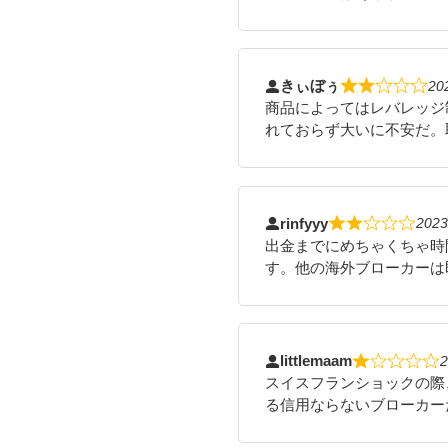
きぃぼぅ
20
商品によってはレバレッジ
れておらず大いに不安だ。
rinfyyy
202
出金までにめちゃくちゃ時
す。他の海外ブローカーは
littlemaam
スイスフランショックの際
る信用ならないブローカー