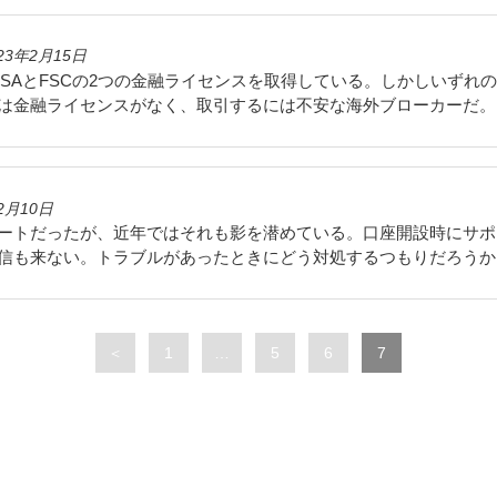
23年2月15日
FSAとFSCの2つの金融ライセンスを取得している。しかしいずれ
は金融ライセンスがなく、取引するには不安な海外ブローカーだ。
2月10日
ートだったが、近年ではそれも影を潜めている。口座開設時にサポ
信も来ない。トラブルがあったときにどう対処するつもりだろうか
Page
Page
Page
Page
＜
1
…
5
6
7