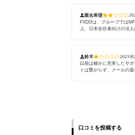
匿名希望
20
FXDDは、グループではM
上、日本在住者向けの法人
鈴木
2023年
以前は確かに充実したサポ
トは繋がらず、メールの返
口コミを投稿する