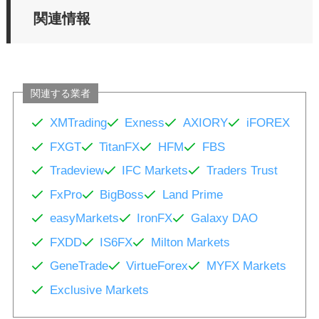
関連情報
関連する業者
XMTrading
Exness
AXIORY
iFOREX
FXGT
TitanFX
HFM
FBS
Tradeview
IFC Markets
Traders Trust
FxPro
BigBoss
Land Prime
easyMarkets
IronFX
Galaxy DAO
FXDD
IS6FX
Milton Markets
GeneTrade
VirtueForex
MYFX Markets
Exclusive Markets