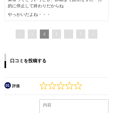
的に停止して終わりだからね
やっかいだよね・・・
Page
Page
Page
Page
＜
1
2
3
…
7
＞
口コミを投稿する
評価