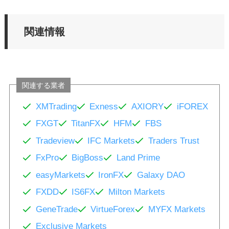
関連情報
関連する業者
XMTrading
Exness
AXIORY
iFOREX
FXGT
TitanFX
HFM
FBS
Tradeview
IFC Markets
Traders Trust
FxPro
BigBoss
Land Prime
easyMarkets
IronFX
Galaxy DAO
FXDD
IS6FX
Milton Markets
GeneTrade
VirtueForex
MYFX Markets
Exclusive Markets