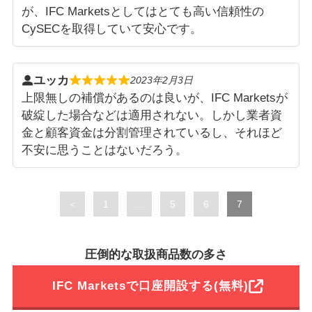
が、IFC Marketsとしてはとても高い信頼性の
CySECを取得していて安心です。
ユッカ
2023年2月3日
上限無しの補償があるのは良いが、IFC Marketsが
破綻した場合などは適用されない。しかし業者資
金と顧客資金は分割管理されているし、それほど
不安に思うことはないだろう。
Page
Page
Page
Page
＜
1
…
5
6
7
圧倒的な取扱商品数の多さ
IFC Marketsで口座開設する(無料)