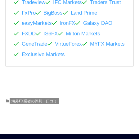
Tradeview
IFC Markets
Traders Trust
FxPro
BigBoss
Land Prime
easyMarkets
IronFX
Galaxy DAO
FXDD
IS6FX
Milton Markets
GeneTrade
VirtueForex
MYFX Markets
Exclusive Markets
海外FX業者の評判・口コミ