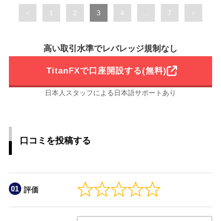
Page
Page
Page
Page
Page
＜
1
2
3
4
…
7
＞
高い取引水準でレバレッジ規制なし
TitanFXで口座開設する(無料)
日本人スタッフによる日本語サポートあり
口コミを投稿する
評価