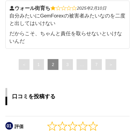
ウォール街育ち
2025年2月10日
自分みたいにGemForexの被害者みたいなのを二度
と出してはいけない
だからこそ、ちゃんと責任を取らせないといけな
いんだ
Page
Page
Page
Page
＜
1
2
3
…
7
＞
口コミを投稿する
評価