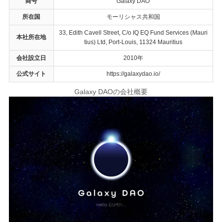
商号
Galaxy DAO
所在国
モーリシャス共和国
33, Edith Cavell Street, C/o IQ EQ Fund Services (Mauri
本社所在地
tius) Ltd, Port-Louis, 11324 Mauritius
会社設立日
2010年
公式サイト
https://galaxydao.io/
Galaxy DAOの会社概要