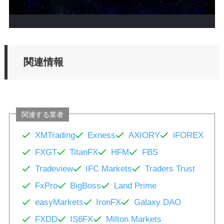
関連情報
関連する業者
XMTrading
Exness
AXIORY
iFOREX
FXGT
TitanFX
HFM
FBS
Tradeview
IFC Markets
Traders Trust
FxPro
BigBoss
Land Prime
easyMarkets
IronFX
Galaxy DAO
FXDD
IS6FX
Milton Markets