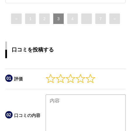
Page
Page
Page
Page
Page
＜
1
2
3
4
…
7
＞
口コミを投稿する
評価
口コミの内容