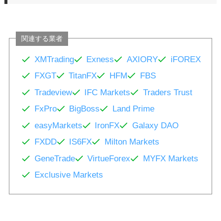
関連する業者
XMTrading
Exness
AXIORY
iFOREX
FXGT
TitanFX
HFM
FBS
Tradeview
IFC Markets
Traders Trust
FxPro
BigBoss
Land Prime
easyMarkets
IronFX
Galaxy DAO
FXDD
IS6FX
Milton Markets
GeneTrade
VirtueForex
MYFX Markets
Exclusive Markets